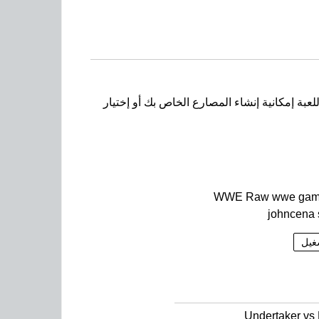
مات المميزة.كما تتيح لك المشاركة بمختلف المعارك مثل ( 2vs2 ، Royal Rumble ) ، توفر اللعبة إمكانية إنشاء المصارع الخاص بك أو إختيار
WWE Raw wwe gam
johncena 
غيل
Undertaker vs