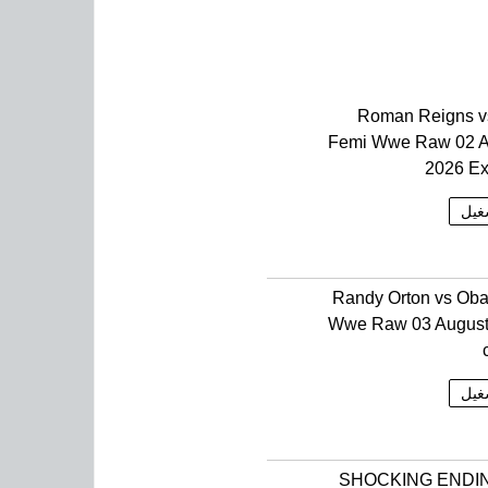
Roman Reigns v
Femi Wwe Raw 02 A
2026 E
غيل
Randy Orton vs Ob
Wwe Raw 03 August
غيل
SHOCKING ENDIN