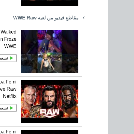
مقاطع فيديو من لعبة WWE Raw
t Walked
an Froze
WWE
تشغي
ba Femi
Wwe Raw
Netflix
تشغي
Oba Femi