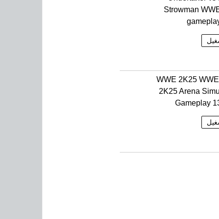
Strowman WW
gamepla
غيل
WWE 2K25 WWE
2K25 Arena Simu
Gameplay 1
غيل