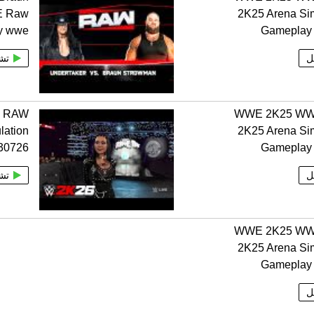
E Raw
2K25 Arena Si
y wwe
Gameplay
ل
تش
 RAW
WWE 2K25 W
lation
2K25 Arena Si
30726
Gameplay
ل
تش
WWE 2K25 W
2K25 Arena Si
Gameplay
ل