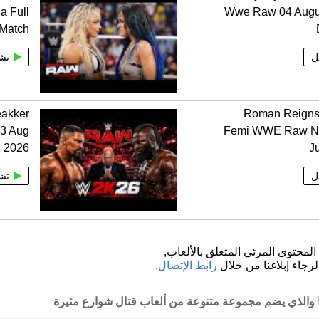
a Full
Wwe Raw 04 Augu
Match
ل
تش
eakker
Roman Reigns
03 Aug
Femi WWE Raw Net
2026
J
ل
تش
لمحتوى المرئي المتعلق بالألعاب,
لرجاء إبلاغنا من خلال
رابط الإتصال
.
نا والذي يضم مجموعة متنوعة من ألعاب قتال شوارع مثيرة