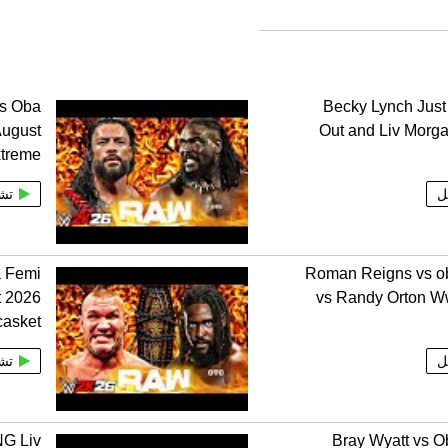
s Oba
Becky Lynch Jus
ugust
Out and Liv Morg
xtreme
ل
تش
a Femi
Roman Reigns vs o
 2026
vs Randy Orton 
casket
ل
تش
G Liv
Bray Wyatt vs 