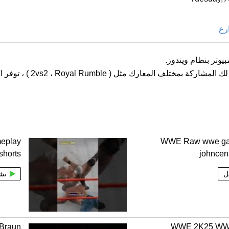
رع
تضم اللعبة العديد من الرسو
eplay
WWE Raw wwe ga
shorts
johncen
ل
تش
 Braun
WWE 2K25 W