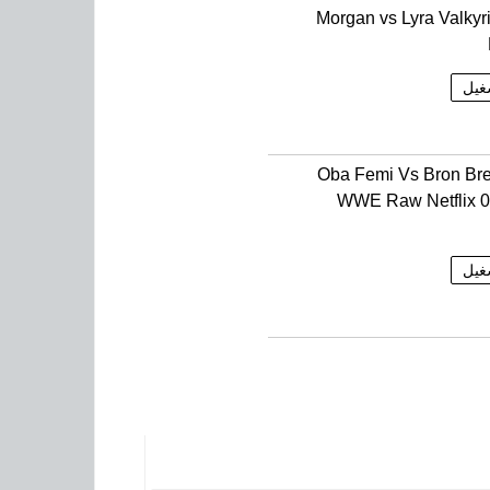
Morgan vs Lyra Valkyri
غيل
Oba Femi Vs Bron Br
WWE Raw Netflix 
غيل