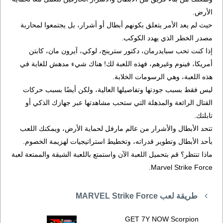
الأرض.
حيث لم يعد الأمر يتعلق بكونهم أبطال أو أشرار، بل يجتمعوا لمحاربة
مصدر الخطر الذي يهدد الكوكب.
إذا كنت تحب سبايدرمان، دكتور سترينج، لوكي، آيرون مان، كابتن
أمريكا، فينوم وغيرهم، فهذه اللعبة لك! هناك شيء مدهش للغاية في
هذه اللعبة، وهي الرسومات الخلابة.
ليس فقط بسبب جودتها وتفاصيلها العالية، ولكن أيضًا بسبب حركات
القتال الرائعة والمذهلة التي ستحب مشاهدتها عبر جهازك الذكي أو
تابلتك.
تتحد الأبطال والأشرار من عالم مارفل لحماية الأرض، ويمكنك اللعب
بأحد الأبطال وتطوير قدراته، وتخطيط استراتيجيات لهزيمة الخصوم.
ماذا تنتظر؟ قم بتحميل اللعبة الآن واستمتع باللعبة الشيقة والممتعة لعبة
Marvel Strike Force.
طريقة لعب MARVEL Strike Force
GET 7Y NOW Scorpion