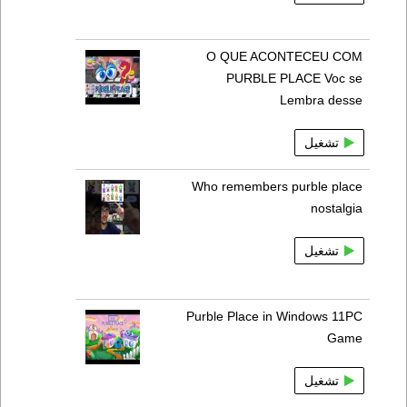
O QUE ACONTECEU COM
PURBLE PLACE Voc se
Lembra desse
تشغيل
Who remembers purble place
nostalgia
تشغيل
Purble Place in Windows 11PC
Game
تشغيل