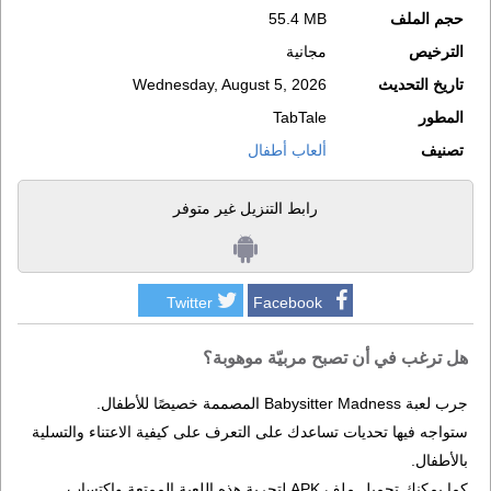
حجم الملف
55.4 MB
الترخيص
مجانية
تاريخ التحديث
Wednesday, August 5, 2026
المطور
TabTale
تصنيف
ألعاب أطفال
رابط التنزيل غير متوفر
Twitter
Facebook
هل ترغب في أن تصبح مربيّة موهوبة؟
جرب لعبة Babysitter Madness المصممة خصيصًا للأطفال.
ستواجه فيها تحديات تساعدك على التعرف على كيفية الاعتناء والتسلية
بالأطفال.
كما يمكنك تحميل ملف APK لتجربة هذه اللعبة الممتعة واكتساب