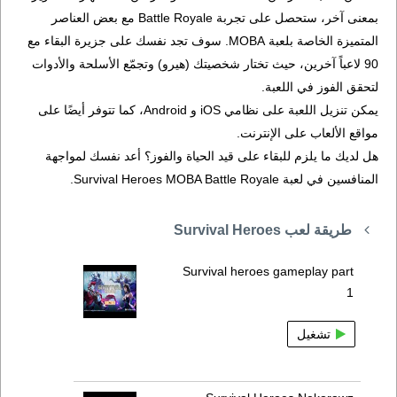
بمعنى آخر، ستحصل على تجربة Battle Royale مع بعض العناصر
المتميزة الخاصة بلعبة MOBA. سوف تجد نفسك على جزيرة البقاء مع
90 لاعباً آخرين، حيث تختار شخصيتك (هيرو) وتجمّع الأسلحة والأدوات
لتحقق الفوز في اللعبة.
يمكن تنزيل اللعبة على نظامي iOS و Android، كما تتوفر أيضًا على
مواقع الألعاب على الإنترنت.
هل لديك ما يلزم للبقاء على قيد الحياة والفوز؟ أعد نفسك لمواجهة
المنافسين في لعبة Survival Heroes MOBA Battle Royale.
طريقة لعب Survival Heroes
Survival heroes gameplay part
1
تشغيل