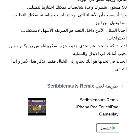
50 مستوى ينتظرك وعدة شخصيات يمكنك اختيارها لتمثيلك.
وإذا أحسست أن الأشياء التي أوجدها ليست مناسبة، يمكنك التخلص
منها بقليل من الهز.
أحياناً المكان الآمن داخل اللعبة هو الطريقة الأسهل لاستكشاف
الاختراعات.
لذا، إذا كنت تبحث عن تحدي جديد، جرّب سكريبلناوتس ريميكس، ولن
تخيب أمالك في الابداع والتسلية.
الجديد في تحديها هو أنك تحتاج إلى الخيال فقط، تذكر هذا الأمر و ابدأ
التحدي.
طريقة لعب Scribblenauts Remix
Scribblenauts Remix
iPhoneiPod TouchiPad
Gameplay
تشغيل