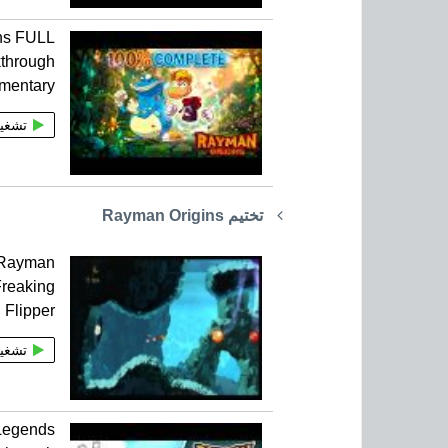
ns FULL
through
mentary
تشغي
تختيم Rayman Origins
 Rayman
Freaking
Flipper
تشغي
Legends