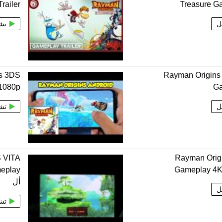
railer
Treasure G
ل
تش
s 3DS
Rayman Origins
1080p
G
ل
تش
S VITA
Rayman Orig
Gameplay 4
أل
ل
تش