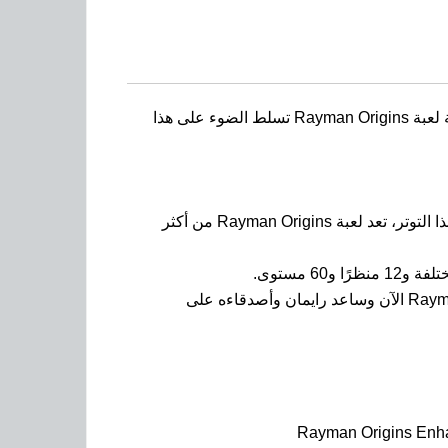
هل تساءلت من قبل كيف يمكن لشخص يتمتع بمستوى عالٍ من السعادة والمرح أن يكون مصدر قلق للجيران؟ نعم، قصة لعبة Rayman Origins تسلط الضوء على هذا
لذلك، يتحتم على رايمان وغلوبوكس وأصدقائه مواجهة الأموات الأحياء وإعادة الهدوء إلى عالمهم الغريب. ولكن رغم كل هذا التوتر، تعد لعبة Rayman Origins من أكثر
لذلك، هل أنت مستعد للمشاركة في هذه المغامرة المليئة بالتحديات الشيقة والضحكات الساحرة؟ حمل لعبة Rayman Origins الآن وساعد رايمان وأصدقاءه على
Rayman Origins Enh