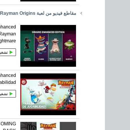
مقاطع فيديو من لعبة Rayman Origins
nhanced
 Rayman
ghtmare
تشغي
nhanced
gabilidad
تشغي
 COMING