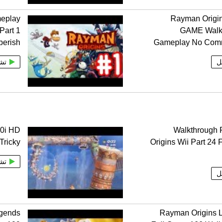
eplay
Rayman Origi
Part 1
GAME Walk
berish
Gameplay No Com
ل
تش
80i HD
Walkthrough
Tricky
Origins Wii Part 24 
تش
ل
egends
Rayman Origins 