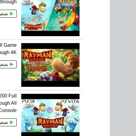
through
تشغي
ll Game
ough 4K
تشغي
200 Full
ugh All
Console
تشغي