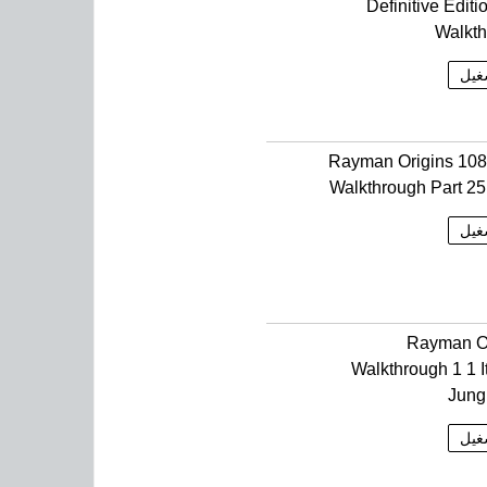
Definitive Editi
Walkt
غيل
Rayman Origins 10
Walkthrough Part 25
غيل
Rayman O
Walkthrough 1 1 I
Jung
غيل