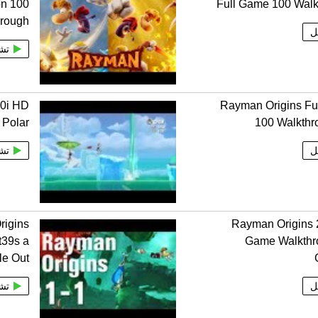
on 100
Full Game 100 Walk
hrough
ل
تش
80i HD
Rayman Origins Fu
 Polar
100 Walkthr
ل
تش
rigins
Rayman Origins 
t39s a
Game Walkthro
le Out
ل
تش