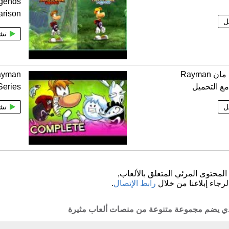
gends
rison
ل
تش
لعبة راي مان Rayman
ayman
Series
ل
تش
لمحتوى المرئي المتعلق بالألعاب,
لرجاء إبلاغنا من خلال
رابط الإتصال
.
لذي يضم مجموعة متنوعة من منصات ألعاب مثيرة