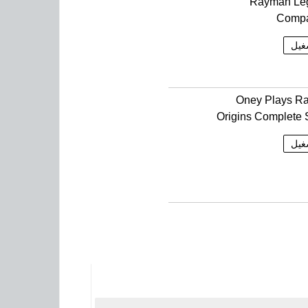
Rayman Le
Compa
غيل
Oney Plays R
Origins Complete 
غيل