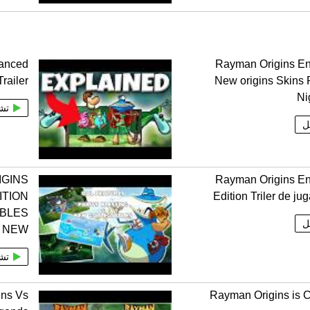
anced
Rayman Origins E
railer
New origins Skins
Ni
تش
ل
IGINS
Rayman Origins E
ITION
Edition Triler de ju
BLES
ل
NEW
تش
ins Vs
Rayman Origins is