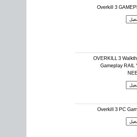
Overkill 3 GAME
غيل
OVERKILL 3 Walkth
Gameplay RAIL
NE
غيل
Overkill 3 PC Ga
غيل