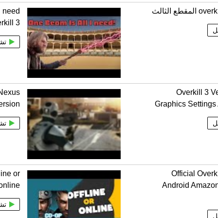
I need
kill 3
ل
تش
 Nexus
Overkill 3 V
ersion
Graphics Settings
ل
تش
line or
Official Overk
online
Android Amazon
تش
ل