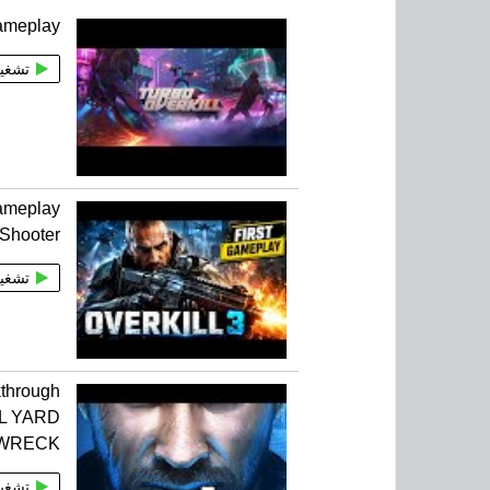
gameplay
تشغي
Gameplay
 Shooter
تشغي
through
IL YARD
 WRECK
تشغي