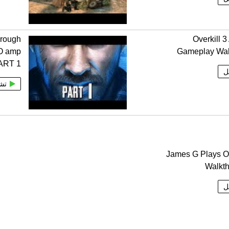
rough
Overkill 3
O amp
Gameplay Wal
ART 1
ل
تش
James G Plays Ov
Walkt
ل