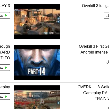
PLAY 3
Overkill 3 full 
ل
تش
rough
Overkill 3 First 
 YARD
Android Intense
ED TO
ل
تش
meplay
OVERKILL 3 Walk
Gameplay RA
تش
TRAIN
ل