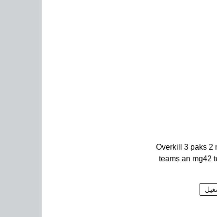
Overkill 3 paks 2 
teams an mg42 
غيل