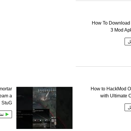
How To Download 
3 Mod Apk
ل
mortar
How to HackMod Ov
team a
with Ultimate C
StuG
ل
تش