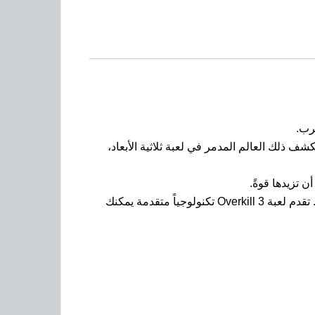
رب.
ذلك العالم المدمر في لعبة ثلاثية الأبعاد،
 تزيدها قوةً.
تتضمن Overkill 3 معارك نهائية ملحمية ومشاهد سينمائية رائعة، وتمكَّنك البدلات الذكية من الدفاع عن البشرية بكل ذكاء. تقدم لعبة Overkill 3 تكنولوجياً متقدمة يمكنك