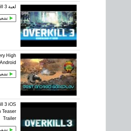
لعبة overkill 3 المقطع الثالث
تشغي
ery High
 Android
تشغي
ill 3 iOS
 Teaser
Trailer
تشغي