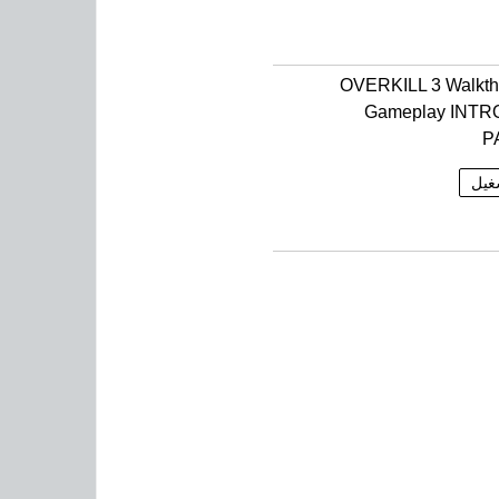
OVERKILL 3 Walkth
Gameplay INTR
P
غيل