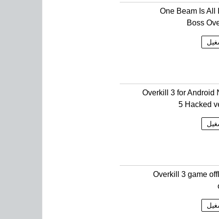
One Beam Is All 
Boss Over
غيل
Overkill 3 for Android
5 Hacked v
غيل
Overkill 3 game off
غيل