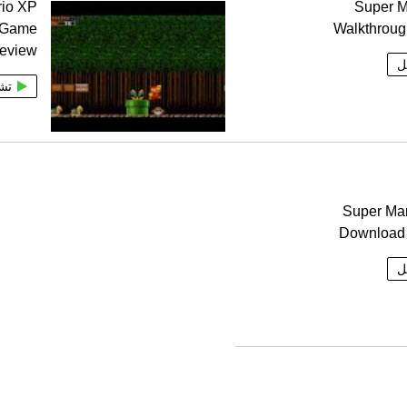
rio XP
Super M
 Game
Walkthroug
Review
ل
تش
Super Ma
Download 
ل