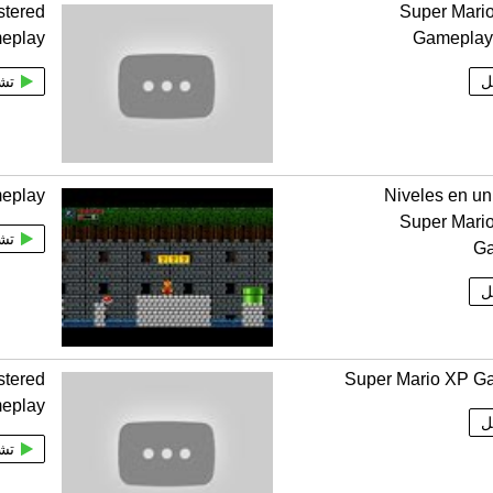
tered
Super Mari
eplay
Gameplay 
ل
تش
eplay
2 Niveles en u
Super Mari
تش
G
ل
tered
Super Mario XP G
eplay
ل
تش