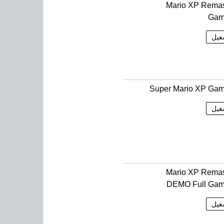
Mario XP Remas
Gam
غيل
Super Mario XP Gam
غيل
Mario XP Remas
DEMO Full Gam
غيل