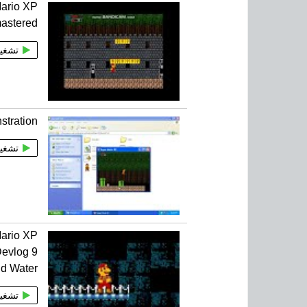
ario XP
astered
تشغي
stration
تشغي
ario XP
evlog 9
d Water
تشغي