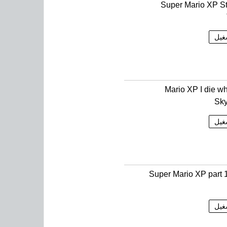
Super Mario XP S
غيل
Mario XP I die wh
Sky
غيل
Super Mario XP part 1
غيل