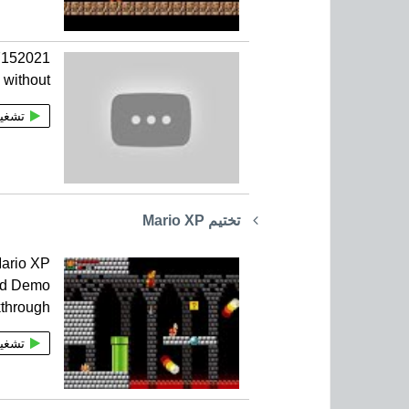
 without
تشغي
تختيم Mario XP
ario XP
ed Demo
through
تشغي