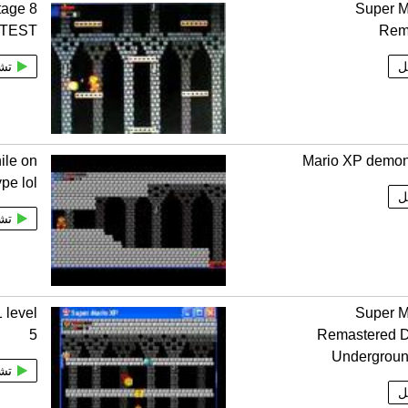
tage 8
Super M
TEST
Rem
ل
تش
ile on
Mario XP demon
pe lol
ل
تش
 level
Super M
5
Remastered D
Undergroun
تش
ل