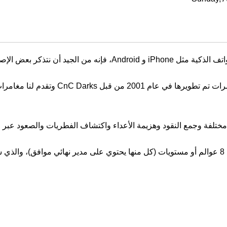
مع إثارة لعبة Super Mario Run على منصات الهواتف الذكية مثل iPhone 
لهذا السبب، نقدم لكم Mario XP ، وهي لعبة م
تلفة وجمع النقود وهزيمة الأعداء واكتشاف الفطريات والصعود عبر الأن
اللعبة أكثر تقليدية وأقصر بكثير، لأنها تأتي فقط مع 8 عوالم أو مستويات (كل منها يحتوي على مدير 