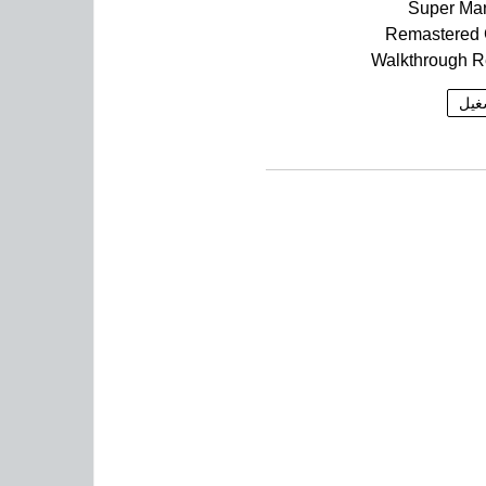
Super Ma
Remastered
Walkthrough 
غيل