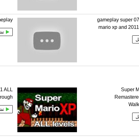
eplay
07152021 gameplay super
mario xp and 2011
تش
ل
01 ALL
Super M
rough
Remaster
Walk
تش
ل