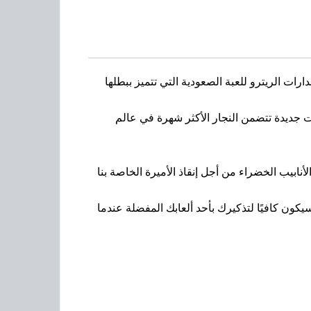
و Android، فإنه من الجيد أن نتذكر بعض الإصدارات الريترو للعبة الصعودية التي تتميز ببطلها
غامرات تم تطويرها في عام 2001 من قبل CnC Darks وتقدم لنا مغامرات جديدة تتضمن النجار الأكثر شهرة في عالم
ابيب الخضراء من أجل إنقاذ الأميرة الخاصة بنا
نهائي موافق)، والذي سيكون كافيًا لتذكيرك بأحد ألعابك المفضلة عندما