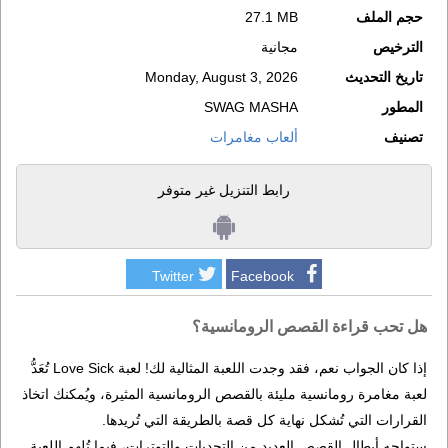
حجم الملف
27.1 MB
الترخيص
مجانية
تاريخ التحديث
Monday, August 3, 2026
المطور
SWAG MASHA
تصنيف
ألعاب مغامرات
رابط التنزيل غير متوفر
Twitter
Facebook
هل تحب قراءة القصص الرومانسية؟
إذا كان الجواب نعم، فقد وجدت اللعبة المثالية لك! لعبة Love Sick تُعَدُّ
لعبة مغامرة رومانسية مليئة بالقصص الرومانسية المثيرة، ويُمكنك اتخاذ
القرارات التي تُشكل نهاية كل قصة بالطريقة التي تُريدها.
ستواجه أبطال القصص العديد من التحديات والتوترات، فيما تُلهم اللعبة