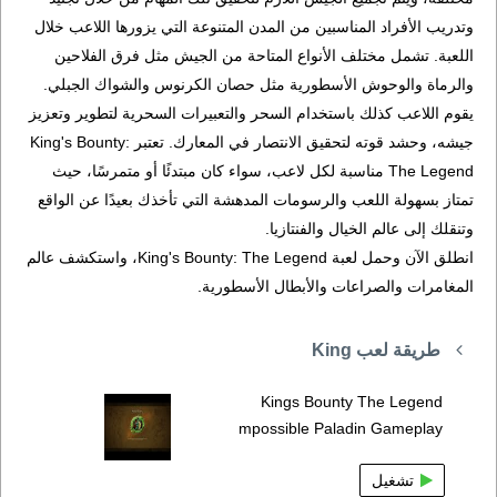
وتدريب الأفراد المناسبين من المدن المتنوعة التي يزورها اللاعب خلال
اللعبة. تشمل مختلف الأنواع المتاحة من الجيش مثل فرق الفلاحين
والرماة والوحوش الأسطورية مثل حصان الكرنوس والشواك الجبلي.
يقوم اللاعب كذلك باستخدام السحر والتعبيرات السحرية لتطوير وتعزيز
جيشه، وحشد قوته لتحقيق الانتصار في المعارك. تعتبر King's Bounty:
The Legend مناسبة لكل لاعب، سواء كان مبتدئًا أو متمرسًا، حيث
تمتاز بسهولة اللعب والرسومات المدهشة التي تأخذك بعيدًا عن الواقع
وتنقلك إلى عالم الخيال والفنتازيا.
انطلق الآن وحمل لعبة King's Bounty: The Legend، واستكشف عالم
المغامرات والصراعات والأبطال الأسطورية.
طريقة لعب King
Kings Bounty The Legend
mpossible Paladin Gameplay
تشغيل