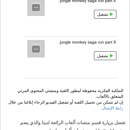
jungle monkey saga run part 4
تشغيل
jungle monkey saga run part 9
تشغيل
الملكية الفكرية محفوظة لمطور اللعبة ومنشئي المحتوى المرئي
المتعلق بالألعاب,
إن لم تتمكن من تحميل اللعبة أو تشغيل الفيديو الرجاء إبلاغنا من خلال
رابط الإتصال
.
تفضل بزيارة قسم منصات ألعاب الرائعة لدينا والذي يضم