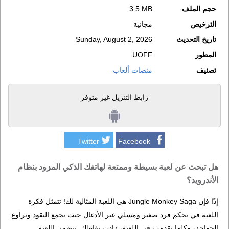
حجم الملف
3.5 MB
الترخيص
مجانية
تاريخ التحديث
Sunday, August 2, 2026
المطور
UOFF
تصنيف
منصات ألعاب
رابط التنزيل غير متوفر
Twitter
Facebook
هل تبحث عن لعبة بسيطة وممتعة لهاتفك الذكي المزود بنظام
الأندرويد؟
إذًا فإن Jungle Monkey Saga هي اللعبة المثالية لك! تتمثل فكرة
اللعبة في تحكم قرد صغير ومسلي عبر الأدغال حيث يجمع النقود ويراوغ
الحواجز، وكلما تقدمت في اللعبة، زادت نقاطك. تتضمن اللعبة