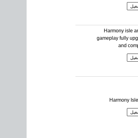
غيل
Harmony isle a
gameplay fully up
and com
غيل
Harmony Isl
غيل