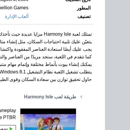
ellion Games
المطور
تصنيف
ألعاب الإدارة
تمتلك لعبة Harmony Isle مزايا عديدة حيث تأخذك في رحلة إلى جزيرة الجنة، حيث تتولى إدارة المجتمع الذي يعيش فيها.
يتعيّن عليك تلبية احتياجات السكان، مثل إنشاء م
يجب عليك أيضًا استعادة العناصر المفقودة واكتشاف 
كما تتقدم في اللعبة، ستجد مزيدًا من العناصر والت
يمكنك إنشاء بيوت بأنماط مختلفة وإتمام مهام متن
يتطلب تشغيل اللعبة نظام التشغيل Windows 8.1، وتتوفّر في اللعبة عمليات الشراء داخل التطبيق.
حاول تحقيق توازن بين سعادة السكان وقوى الطبيعة
طريقة لعب Harmony Isle
meplay
ne PTBR
تشغي