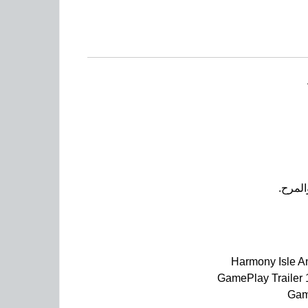
المرح.
Harmony Isle A
GamePlay Trailer
Gam