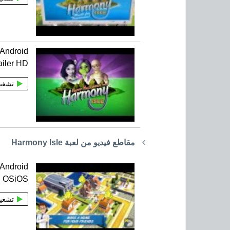
 Android
ailer HD
تشغي
مقاطع فيديو من لعبة Harmony Isle
 Android
OSiOS
تشغي