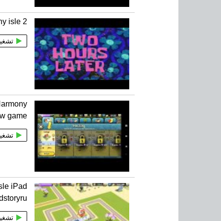
y isle 2
تشغي
Harmony
ew game
تشغي
sle iPad
dstoryru
تشغي