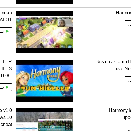
I moan
Harmon
ALOT
ل
تش
LELER
Bus driver amp 
 HLES
isle N
10 81
ل
تش
e v1 0
Harmony I
ows 10
ipa
cheat
ل