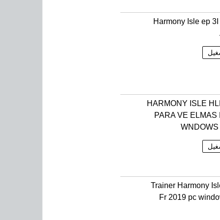
Harmony Isle ep 3
غيل
HARMONY ISLE H
PARA VE ELMAS
WNDOWS 
غيل
Trainer Harmony Isl
Fr 2019 pc wind