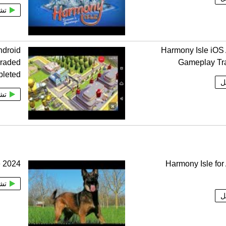
تش
ndroid
Harmony Isle iOS
graded
Gameplay Tr
pleted
ل
تش
e 2024
Harmony Isle for
تش
ل