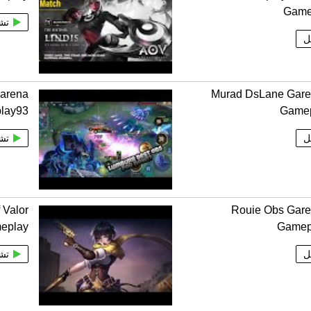
Game
تش
ل
Garena
Murad DsLane Gar
lay93
Game
ل
تش
 Valor
Rouie Obs Gar
meplay
Gamep
ل
تش