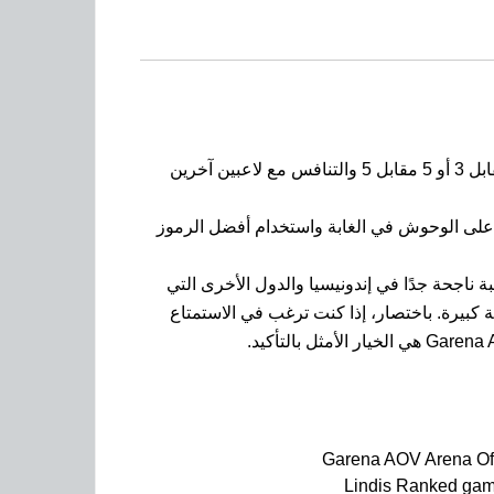
تعمل اللعبة على نظام الأندرويد وتتميز برسومات عالية الجودة، حيث يتمكن اللاعبون من اللعب في فرق 1 مقابل 1، 3 مقابل 3 أو 5 مقابل 5 والتنافس مع لاعبين آخرين
 على الوحوش في الغابة واستخدام أفضل الرموز
 ناجحة جدًا في إندونيسيا والدول الأخرى التي
 يتم مكافأة أفضل اللاعبين بمبالغ مالية كبيرة. باختصار، إذا كنت ترغب في الاستمتاع
Garena AOV Arena Of
Lindis Ranked ga