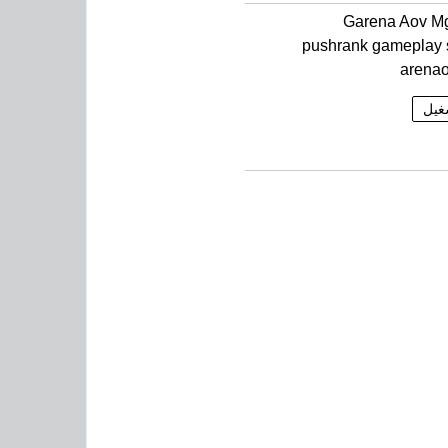
Garena Aov M
pushrank gameplay 
arenao
غيل