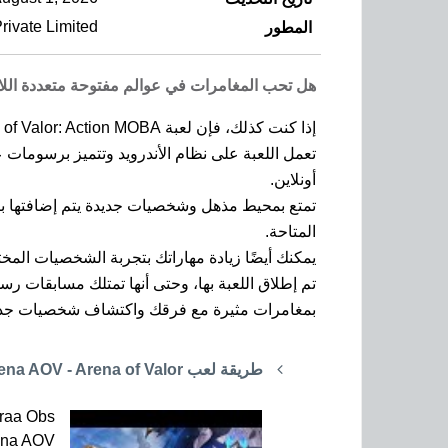
ivate Limited
المطور
هل تحب المغامرات في عوالم مفتوحة متعددة اللا
إذا كنت كذلك، فإن لعبة Garena AOV - Arena of Valor: Action MOBA هي اللعبة المناسبة لك.
أونلاين.
تمتع بمحيط مذهل وشخصيات جديدة يتم إضافتها با
المتاحة.
يمكنك أيضًا زيادة مهاراتك بتجربة الشخصيات المخ
بمغامرات مثيرة مع فرقك واكتشاف شخصيات جديدة وتحسين مهاراتك، فإن لعبة r: Action MOBA
طريقة لعب Garena AOV - Arena of Valor
raa Obs
ena AOV