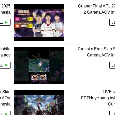
C 2025
Quarter Final APL 
onesia
2 Garena AOV In
ل
تش
mobile
Cresht x Eren Skin S
ena aov
Garena AOV In
ل
تش
i Skin
LIVE r
na AOV
FPTHuyHoang tryh
onesia
Qun
ل
تش