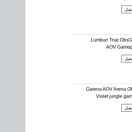
غيل
Lumburr True Obs
AOV Gamep
غيل
Garena AOV Arena Of
Violet jungle ga
غيل