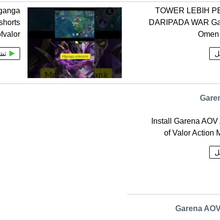
ganga
TOWER LEBIH P
shorts
DARIPADA WAR Ga
fvalor
Omen
ل
تش
4 Install Garena AO
of Valor Action
ل