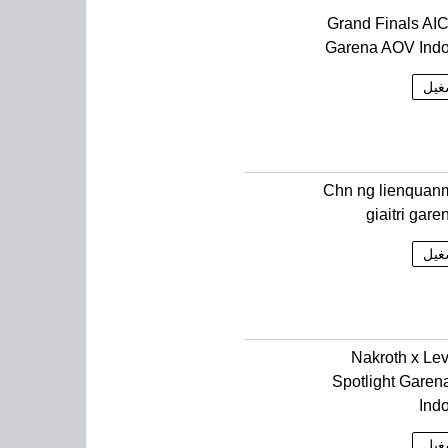
Grand Finals AI
Garena AOV Ind
غيل
Chn ng lienquan
giaitri gar
غيل
Nakroth x Lev
Spotlight Gare
Ind
غيل