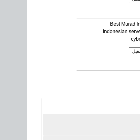
Best Murad In
Indonesian serve
cyb
غيل