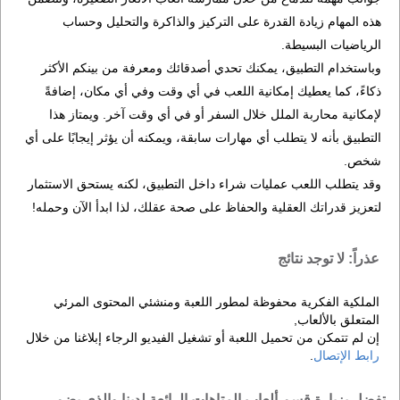
هذه المهام زيادة القدرة على التركيز والذاكرة والتحليل وحساب
الرياضيات البسيطة.
وباستخدام التطبيق، يمكنك تحدي أصدقائك ومعرفة من بينكم الأكثر
ذكاءً، كما يعطيك إمكانية اللعب في أي وقت وفي أي مكان، إضافةً
لإمكانية محاربة الملل خلال السفر أو في أي وقت آخر. ويمتاز هذا
التطبيق بأنه لا يتطلب أي مهارات سابقة، ويمكنه أن يؤثر إيجابًا على أي
شخص.
وقد يتطلب اللعب عمليات شراء داخل التطبيق، لكنه يستحق الاستثمار
لتعزيز قدراتك العقلية والحفاظ على صحة عقلك، لذا ابدأ الآن وحمله!
عذراً: لا توجد نتائج
الملكية الفكرية محفوظة لمطور اللعبة ومنشئي المحتوى المرئي
المتعلق بالألعاب,
إن لم تتمكن من تحميل اللعبة أو تشغيل الفيديو الرجاء إبلاغنا من خلال
رابط الإتصال
.
تفضل بزيارة قسم ألعاب المتاهات الرائعة لدينا والذي يضم