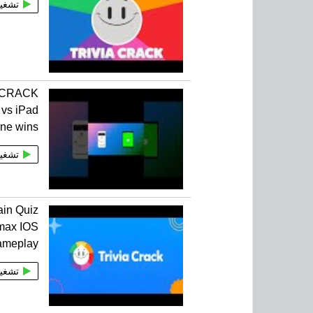
تشغي
 CRACK
vs iPad
ne wins
تشغي
ain Quiz
max IOS
ameplay
تشغي