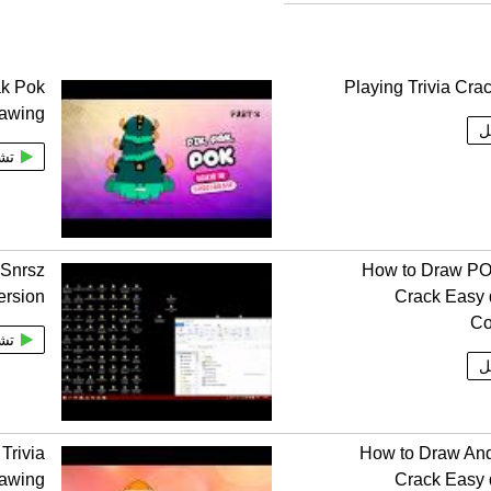
ak Pok
Playing Trivia Cra
rawing
ل
تش
 Snrsz
How to Draw PO
ersion
Crack Easy 
Co
تش
ل
Trivia
How to Draw And
rawing
Crack Easy 