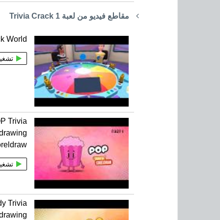
مقاطع فيديو من لعبة Trivia Crack 1
ck World
تشغي
P Trivia
drawing
reldraw
تشغي
y Trivia
drawing