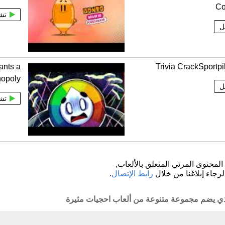
Co
تش
ل
ants a
Trivia CrackSportp
opoly
ل
تش
لمحتوى المرئي المتعلق بالألعاب,
لرجاء إبلاغنا من خلال
رابط الإتصال
.
الذي يضم مجموعة متنوعة من ألعاب احجيات مثيرة