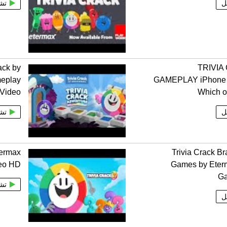
ل
تش
ack by
TRIVIA
eplay
GAMEPLAY iPhone 
Video
Which o
ل
تش
termax
Trivia Crack Br
eo HD
Games by Eter
G
تش
ل