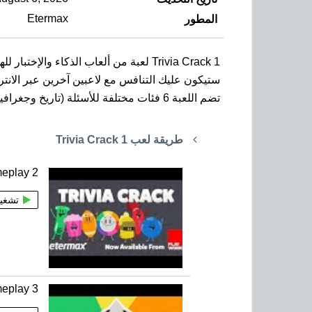
Etermax
المطور
Trivia Crack 1 لعبة من ألعاب الذكاء والإختبار للهواتف الذطكية بنظام Android.
ستيكون عليك التنافس مع لاعبين آخرين عبر الانترنت
تضم اللعبة 6 فئات مختلفة للأسئلة (تاريخ وجغرافيا وأدب وعلوم وغيرها) ، والأجوبة مكونة من 4 أحتمالات ، إمكانية الدردشة مع الخصم.
طريقة لعب Trivia Crack 1
meplay 2
تشغي
meplay 3