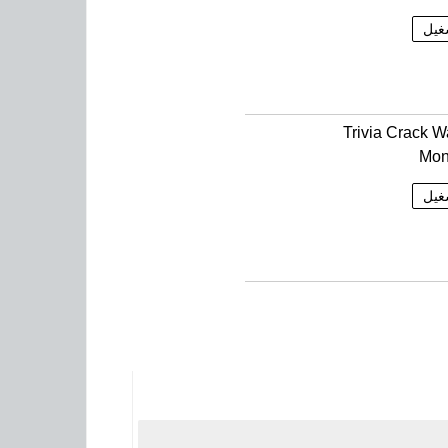
غيل
Trivia Crack W
Mon
غيل