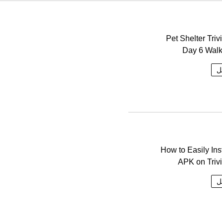
Pet Shelter Triv
Day 6 Walk
ل
How to Easily Ins
APK on Triv
ل