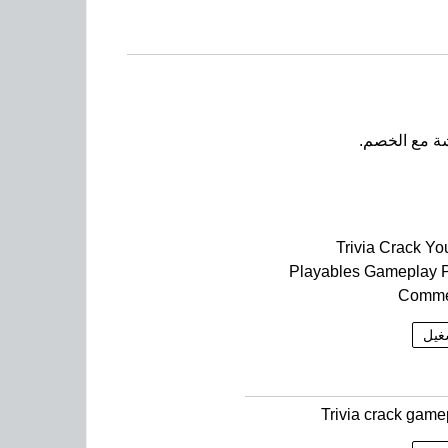
Trivia Crack Y
Playables Gameplay 
Comme
غيل
Trivia crack game