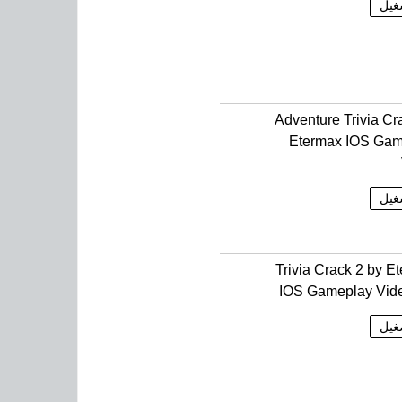
غيل
Adventure Trivia Cr
Etermax IOS Gam
غيل
Trivia Crack 2 by E
IOS Gameplay Vid
غيل