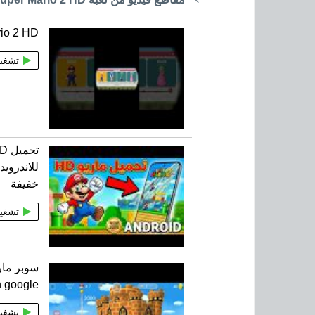
io 2 HD
تشغي
تح
للاندرويد
خفيفة
تشغي
n google
تشغي