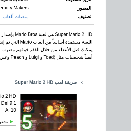
emory Makers
المطور
تصنيف
منصات ألعاب
Super Mario 2 HD هي لعبة Mario Bros بإصدار غير رسمي على الهواتف الذكية والأجهزة اللوحية بنظام Android.
اللعبة مستمدة أساساً من ألعاب Mario التي تم إنشاؤها لـ Wii.
يمكنك قتل الأعداء من خلال القفز فوقهم وضرب ال
أيضاً شخصيات مثل (Toad و Luigi و Peach وغيرهم).
طريقة لعب Super Mario 2 HD
io 2 HD
 Del 9 1
Al 10
تشغي