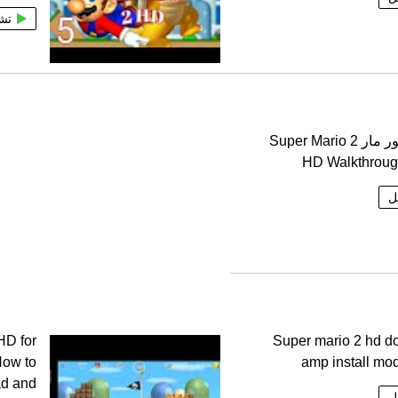
تش
HD 2 سور مار Super Mario 2
HD Walkthroug
ل
HD for
Super mario 2 hd 
ow to
amp install mod
d and
ل