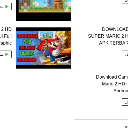
تش
o 2 HD
DOWNLOAD
l Full
SUPER MARIO 2 
raphic
APK TERBAR
ل
تش
Download Gam
Mario 2 HD 
Android
ل