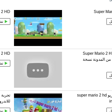
o 2 HD
Super Mar
ل
تش
ميل Super Mario 2 HD
 2 HD
 من المدونة نسخة
تش
ل
سوبر ماريو super mario 2 hd
ت
i
للاندرو
ل
تش