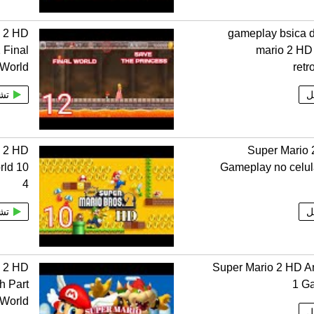
o 2 HD
gameplay bsica 
 Final
mario 2 HD
World
ret
ل
تش
o 2 HD
Super Mario
rld 10
Gameplay no celul
4
ل
تش
o 2 HD
Super Mario 2 HD A
h Part
1 G
 World
ل