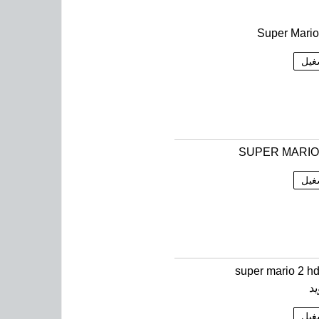
Super Mari
غيل
SUPER MARIO
غيل
جربة super mario 2 hd
يد
غيل