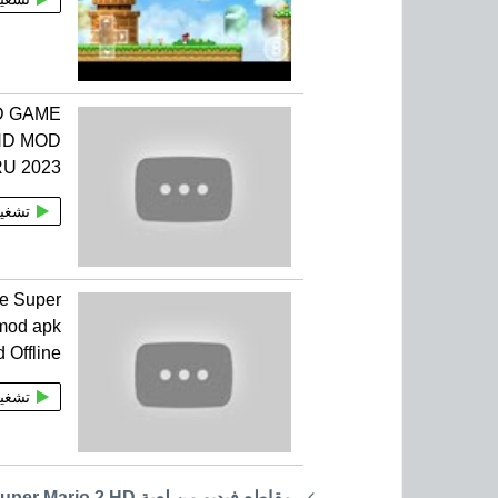
 GAME
HD MOD
U 2023
تشغي
e Super
mod apk
 Offline
تشغي
مقاطع فيديو من لعبة Super Mario 2 HD