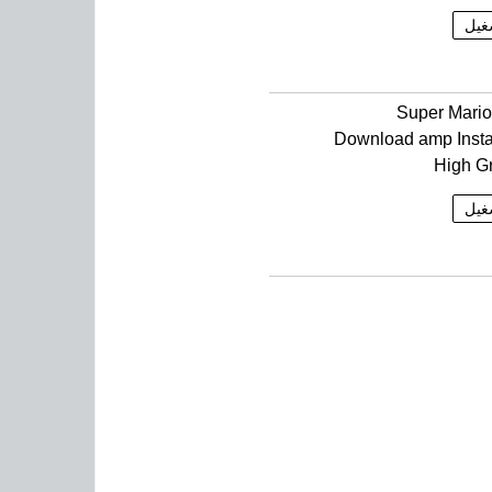
غيل
Super Mari
Download amp Instal
High G
غيل