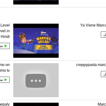
 Level
Ya Viene Marc
vel in
ل
Hindi
تش
omo on
creppypasta marc
imo tv
ل
تش
mepaly
Marc