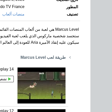
do TV France
المطور
تصنيف
منصات ألعاب
Marcus Level هي لعبة من ألعاب المنصات القائمة على شخصية الرسوم المتحركة Mega Marcus بإصدار خاص للهواتف الذكية بنظام آندرويد.
ستجسد شخصية ماركوس الذي يلعب لعبة الفيديو الم
سيكون عليه إنقاذ الأميرة Aria للعودة إلى العالم الحقيقي
طريقة لعب Marcus Level
play 14
تشغي
play 12