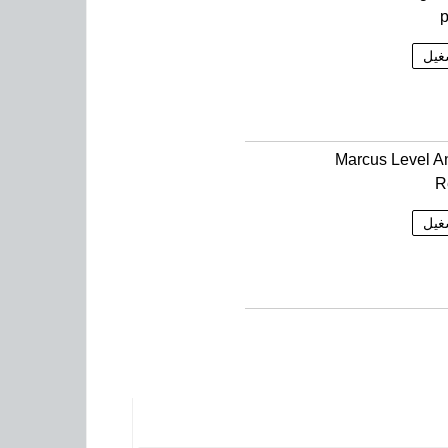
p
غيل
Marcus Level A
R
غيل