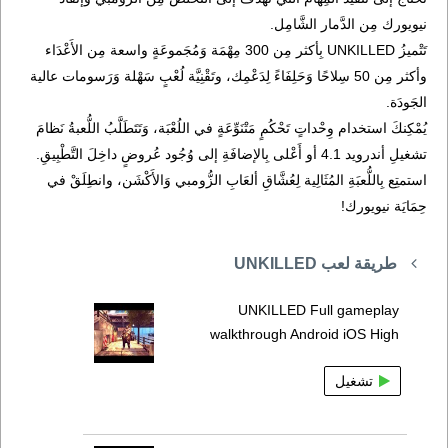
نيويورك مِن الدَّمار الشَّامِل.
تَتْميزُ UNKILLED بِأكثر مِن 300 مِهْمَة وَمُجَموعَةٍ واسعة مِن الأَعْدَاء
وأكثر مِن 50 سِلاحًا وَحَلِفَاءً لِدَعْمِك، وتَقْنِيَّة لُعْبٍ سَهْلة وَرَسومات عالية
الجَودَة.
يُمْكِنكَ استخدام وِحْداتٍ تَحْكُمٍ مَتْنَوِّعَةٍ في اللُعْبَة، وَتَتَطَلَّبُ اللُّعبةُ نَظامَ
تشغيلِ أندرويد 4.1 أو أَعْلى بِالإضافَةِ إلى وُجُود عُروضٍ داخِلَ التَّطْبِيقِ.
استمتِع بِاللُّعبَةِ المُثَالِية لِعُشَّاقِ ألعَابِ الزُّومبي وَالأَكْشَن، وانطِلَقْ في
حِمَايَة نيويورك!
طريقة لعب UNKILLED
UNKILLED Full gameplay
walkthrough Android iOS High
تشغيل