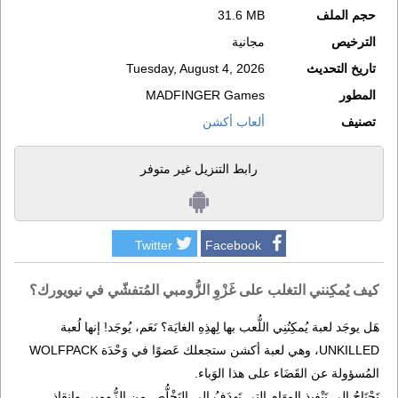
حجم الملف
31.6 MB
الترخيص
مجانية
تاريخ التحديث
Tuesday, August 4, 2026
المطور
MADFINGER Games
تصنيف
ألعاب أكشن
رابط التنزيل غير متوفر
Twitter
Facebook
كيف يُمكِنني التغلب على غَزْوِ الزُّومبي المُتفشّي في نيويورك؟
هَل يوجَد لعبة يُمكِنُنِي اللُّعب بها لِهذِهِ الغايَة؟ نَعَم، يُوجَد! إنها لُعبة
UNKILLED، وهي لعبة أكشن ستجعلك عَضوًا في وَحْدَة WOLFPACK
المُسؤولة عن القَضَاء على هذا الوَباء.
تَحْتَاجُ إلى تَنْفيذ المِهَام التي تَهدَفُ إلى التَخْلُّص مِن الزُّومبي وإنقاذ