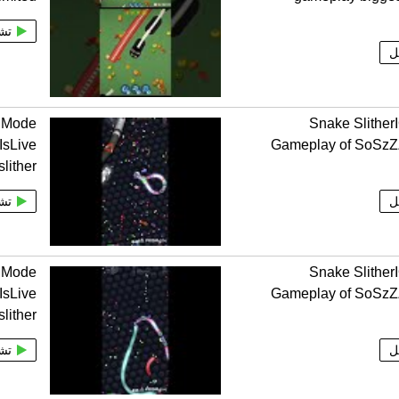
تش
ل
O Mode
Snake Slithe
IsLive
Gameplay of SoSzZZ
slither
ل
تش
O Mode
Snake Slithe
IsLive
Gameplay of SoSzZZ
slither
ل
تش