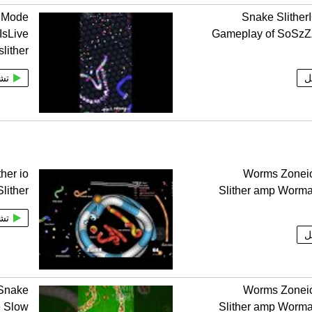
O Mode
Snake Slithe
IsLive
Gameplay of SoSzZZ
slither
ل
تش
her io
Worms Zonei
lither
Slither amp Worm
تش
ل
Snake
Worms Zonei
e Slow
Slither amp Worm