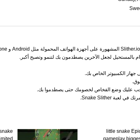
Swe
ام بالمستحيل لجعل الآخرين يصطدمون بك لتنمو وتصبح أكبر.
جهاز الكمبيوتر الخاص بك.
ا، يجب عليك وضع الفخاص لخصومك حتى يصطدموا بك.
ة Snake Slither.
 snake
little snake Ep
imited
gameplay bigge