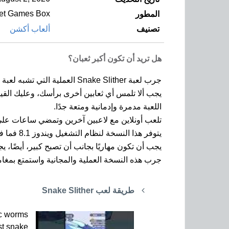
et Games Box
المطور
تصنيف
ألعاب أكشن
هل تريد أن تكون أكبر ثعبان؟
جرب لعبة Snake Slither العملية التي تشبه لعبة Slither.io المشهورة على أجهزة الهواتف المحمولة مثل Android و iPhone.
يجب ألا تلمس أي ثعابين أخرى برأسك، وعليك القي
اللعبة مدمرة وإدمانية ومتعة جدًا.
تلعب أونلاين مع لاعبين آخرين وتمضي ساعات على 
يتوفر هذا النسخة لنظام التشغيل ويندوز 8.1 فما فوق.
يجب أن تكون مهاريًا بجانب أن تصبح كبير، أيضً
جرب هذه النسخة العملية والمجانية واستمتع بمغامرتك في لعب
طريقة لعب Snake Slither
ic worms
st snake