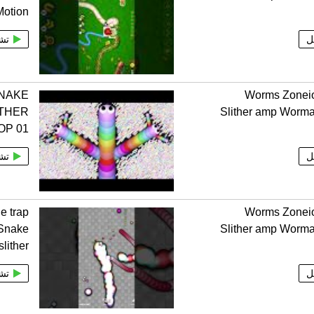
Motion
ل
تش
SNAKE
Worms Zonei
ITHER
Slither amp Worm
OP 01
ل
تش
e trap
Worms Zonei
 Snake
Slither amp Worm
slither
ل
تش