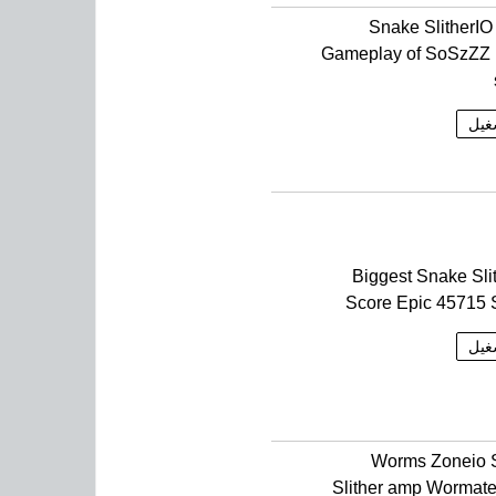
Snake SlitherI
Gameplay of SoSzZZ 
غيل
Biggest Snake Slit
Score Epic 45715 S
غيل
Worms Zoneio 
Slither amp Wormat