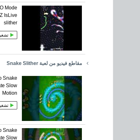
rIO Mode
 IsLive
slither
تشغي
مقاطع فيديو من لعبة Snake Slither
o Snake
ate Slow
Motion
تشغي
o Snake
ate Slow