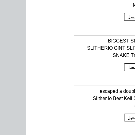
غيل
BIGGEST 
SLITHERIO GINT SL
SNAKE T
غيل
escaped a doubl
Slither io Best Kell
غيل