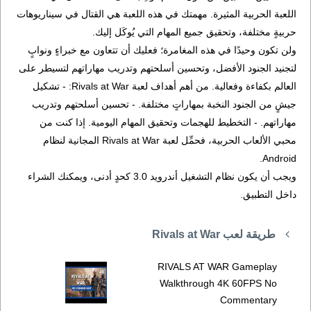
اللعبة الحربية المثيرة. مهمتك في هذه اللعبة هي القتال في سيناريوهات
حربيةٍ مختلفة، وتحقيق جميع المهام التي يُوكَل إليك.
ولن تكون وحيدًا في هذه المغامرة؛ فعليك أن تتعاون مع خبراءٍ ونوابٍ
لتجنيد الجنود الأفضل، وتحسين أسلحتهم وتدريب مهاراتهم لتسيطر على
العالم بكفاءة وفعالية. من أهم أهداف لعبة Rivals at War: - تشكيل
جيشٍ من الجنود النخبة بمهاراتٍ مختلفة. - تحسين أسلحتهم وتدريب
مهاراتهم. - التخطيط للهجمات وتحقيق المهام اليومية. إذا كنت من
محبي الألعاب الحربية، فحمِّل لعبة Rivals at War المجانية لنظام
Android.
ويجب أن يكون نظام التشغيل أندرويد 3.0 كحدٍ أدنى، ويمكنك الشراء
داخل التطبيق.
طريقة لعب Rivals at War
RIVALS AT WAR Gameplay
Walkthrough 4K 60FPS No
Commentary