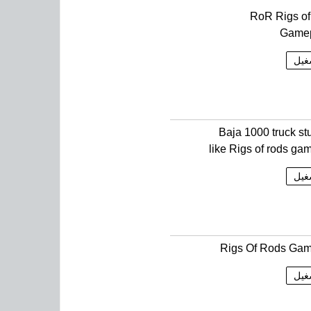
RoR Rigs o
Gamep
غيل
Baja 1000 truck stu
like Rigs of rods ga
غيل
Rigs Of Rods Ga
غيل