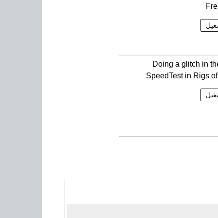
Fre
غيل
Doing a glitch in t
SpeedTest in Rigs o
غيل