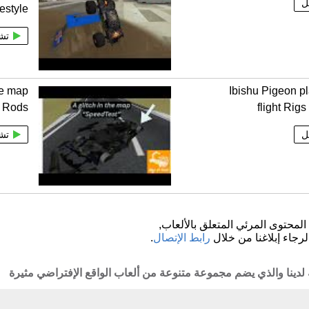
ل
estyle
تش
he map
Ibishu Pigeon pl
f Rods
flight Rig
ل
تش
لمحتوى المرئي المتعلق بالألعاب,
لرجاء إبلاغنا من خلال
رابط الإتصال
.
 لدينا والذي يضم مجموعة متنوعة من ألعاب الواقع الإفتراضي مثيرة