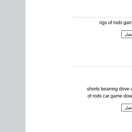
rigs of rods ga
غيل
shorts beamng drive v
of rods car game do
غيل