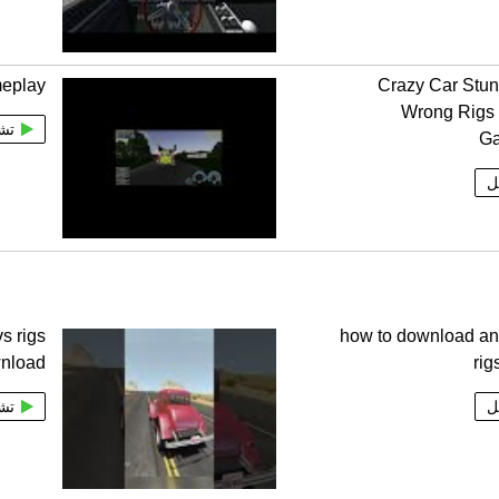
meplay
Crazy Car Stu
Wrong Rigs 
تش
G
ل
s rigs
how to download and
wnload
rig
ل
تش