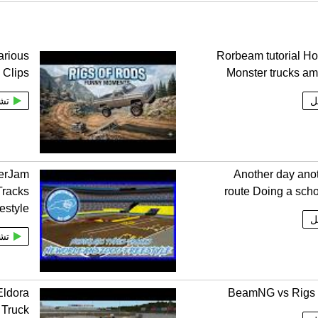
arious
Rorbeam tutorial Ho
Clips
Monster trucks am
ل
تش
terJam
Another day ano
Tracks
route Doing a scho
estyle
ل
تش
Eldora
BeamNG vs Rigs 
Truck