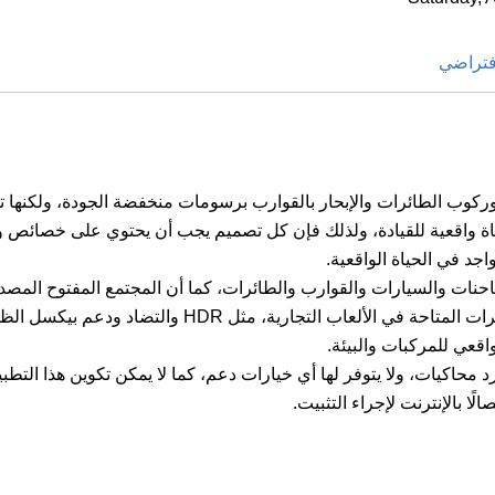
إفتراضي
ركوب الطائرات والإبحار بالقوارب برسومات منخفضة الجودة، ولكنها تحت
كاة واقعية للقيادة، ولذلك فإن كل تصميم يجب أن يحتوي على خصائص وم
د في الحياة الواقعية.
شاحنات والسيارات والقوارب والطائرات، كما أن المجتمع المفتوح المصدر
لألعاب التجارية، مثل HDR والتضاد ودعم بيكسل الظل.
واقعي للمركبات والبيئة.
 محاكيات، ولا يتوفر لها أي خيارات دعم، كما لا يمكن تكوين هذا التط
لًا بالإنترنت لإجراء التثبيت.