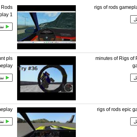
f Rods
rigs of rods gamepl
lay 1
ل
تش
nt pls
20 minutes of Rigs o
meplay
g
ل
تش
meplay
rigs of rods epic 
ل
تش