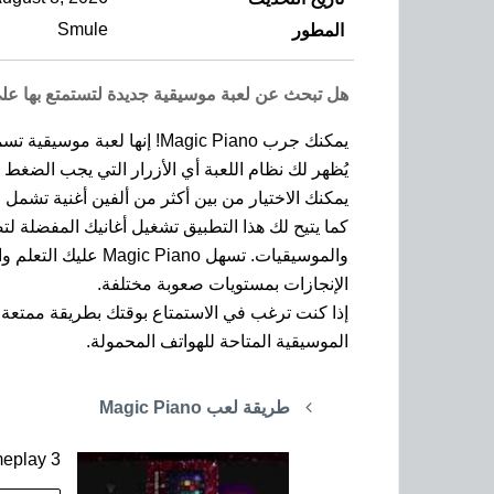
Smule
المطور
هل تبحث عن لعبة موسيقية جديدة لتستمتع بها على 
يمكنك جرب Magic Piano! إنها لعبة موسيقية تسمح لك بالعزف على البيانو باستخدام هاتفك الذكي بصورة سهلة.
يُظهر لك نظام اللعبة أي الأزرار التي يجب الضغط ع
يمكنك الاختيار من بين أكثر من ألفين أغنية تشمل ا
كما يتيح لك هذا التطبيق تشغيل أغانيك المفضلة لتص
والموسيقيات. تسهل
الإنجازات بمستويات صعوبة مختلفة.
الموسيقية المتاحة للهواتف المحمولة.
طريقة لعب Magic Piano
eplay 3