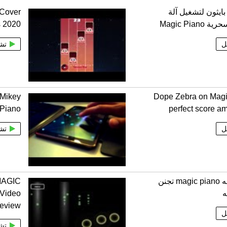
ايثون لتشغيل آلة
 Cover
Magic Piano
s 2020
ل
تش
 Mikey
Dope Zebra on Magi
 Piano
perfect score a
ل
تش
لعبت لعبه magic piano تجنن
MAGIC
 Video
eview
ل
تش