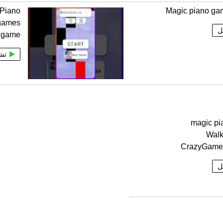
 Piano
Magic piano ga
 games
ل
game
تش
magic pia
Walk
CrazyGame
ل