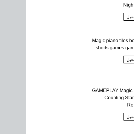
Night
غيل
Magic piano tiles be
shorts games ga
غيل
GAMEPLAY Magic 
Counting Sta
Re
غيل