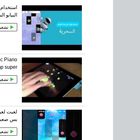
استخدام ب
البيانو السحرية 
تشغي
c Piano
mp super
تشغي
بس صعبه
تشغي