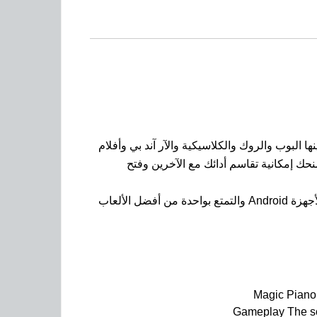
ا البوب والروك والكلاسيكية والآر آند بي وأفلام
م، كما تمنحك إمكانية تقاسم أدائك مع الآخرين وفتح
إذا كنت ترغب في الاستمتاع بوقتك بطريقة ممتعة وتطوير مهاراتك الموسيقية بشكل فعال، فعليك تحميل Magic Piano لأجهزة Android والتمتع بواحدة من أفضل الألعاب
Magic Pian
Gameplay The s