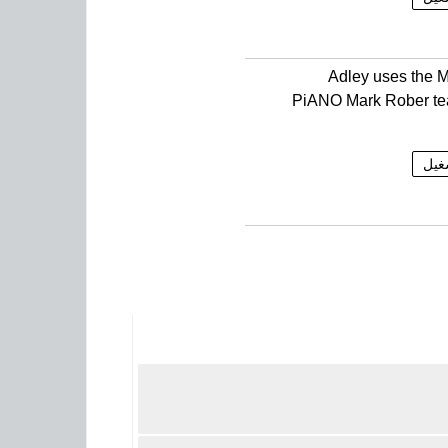
Adley uses the
PiANO Mark Rober t
غيل