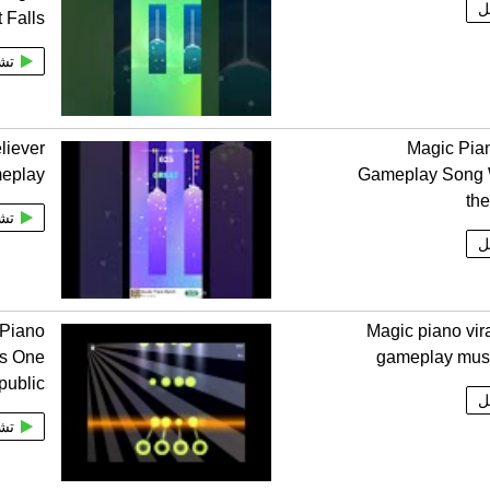
ل
 Falls
تش
liever
Magic Pia
meplay
Gameplay Song 
th
تش
ل
Piano
Magic piano vira
rs One
gameplay musi
public
ل
تش