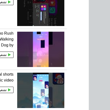
تشغي
no Rush
Walking
e Dog by
تشغي
l shorts
c video
تشغي