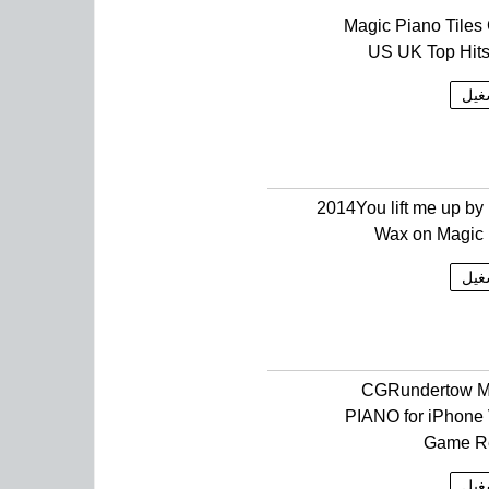
Magic Piano Tiles
US UK Top Hit
غيل
2014You lift me up by
Wax on Magic
غيل
CGRundertow 
PIANO for iPhone
Game R
غيل