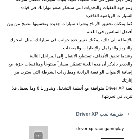
ومواجهة العقبات والتحديات التي ستعكر صفو مهاراتك في قيادة
السيارات الرياضية الفاخرة.
كما يمكنك تحقيق الأرباح وشراء سيارات جديدة وتحسينها لتصبح من بين
أفضل السائقين في اللعبة.
بالإضافة إلى ذلك، يمكنك تغيير عدة جوانب في سياراتك، مثل المحرك
والتيربو والفرامل والإطارات والمصدات.
وعندما تحقق الأهداف، تستطيع الانتقال إلى المراحل التالية.
والجدير بالذكر أن هذه اللعبة تتضمّن مساراً مفتوحاً ومنافسات حرّة، مع
إضافة الأصوات الواقعية الرائعة ومطاردات الشرطة التي ستزيد من
إثارتك.
لعبة Driver XP متوافقة مع أنظمة التشغيل ويندوز 8.1 وما بعدها، فلا
تتردد في تجربتها!
طريقة لعب Driver XP
driver xp race gameplay