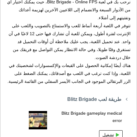
نرحب بك في لعبة Blitz Brigade - Online FPS، حيث يمكنك اختيار أي
من الأدوار السبعة والانضمام إلى اللاعبين الآخرين لهزيمة أعدائك
وتفتيتهم إلى أشلاء.
تتوفر في اللعبة أربعة أنماط للعب والاستمتاع بالتصويب واللعب على
الإنترنت لفترة أطول، ويمكن للعبة أن تشارك فيها حتى 12 لاعبًا في آن
واحد. عند تحميل اللعبة، يجب عليك ملاحظة أن أوقات التحميل قد
تستغرق وقتًا طويلا، وفي حالة الانتظار يمكن التواصل مع فريقك من
خلال دردشة الصوت.
هناك أيضًا إمكانية الحصول على القبعات والإكسسوارات لشخصيتك في
اللعبة، وإذا كنت ترغب في اللعب مع أصدقائك، يمكنك الضغط على
الزر البرتقالي الموجود في الجانب الأيسر السفلي من القائمة الرئيسية.
طريقة لعب Blitz Brigade
Blitz Brigade gameplay medical
error
تشغيل