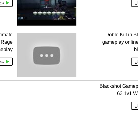
ل
تش
timate
Doble Kill in B
s Rage
gameplay onlin
eplay
b
ل
تش
Blackshot Gamep
63 1v1 W
ل