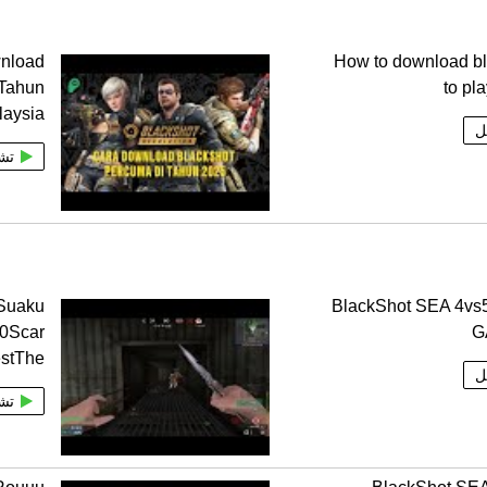
nload
How to download b
Tahun
to pl
laysia
ل
تش
Suaku
BlackShot SEA 4v
40Scar
G
estThe
ل
تش