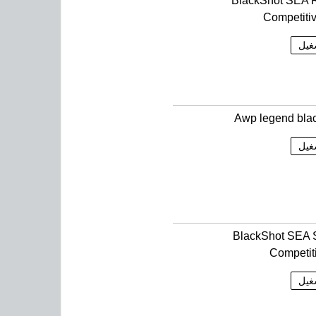
BlackShot SEA 
Competiti
غيل
Awp legend bla
غيل
BlackShot SEA 
Competit
غيل