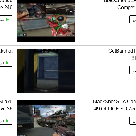
Rouuu
BlackShot SE
ve 246
Competi
ل
تش
ckshot
GetBanned F
B
تش
ل
Suaku
BlackShot SEA Comp
ive 36
49 OFFICE SD Zer
ل
تش