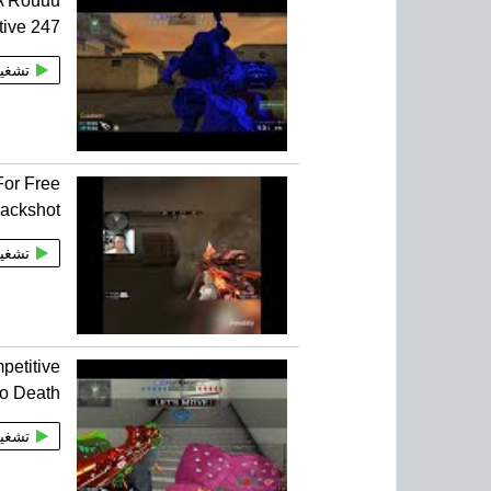
A Rouuu
tive 247
تشغي
or Free
lackshot
تشغي
etitive
o Death
تشغي