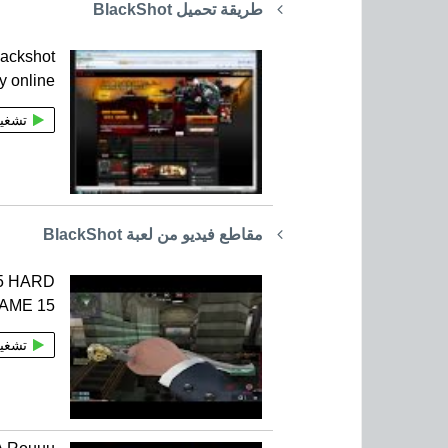
طريقة تحميل BlackShot
lackshot
ay online
تشغي
مقاطع فيديو من لعبة BlackShot
s5 HARD
AME 15
تشغي