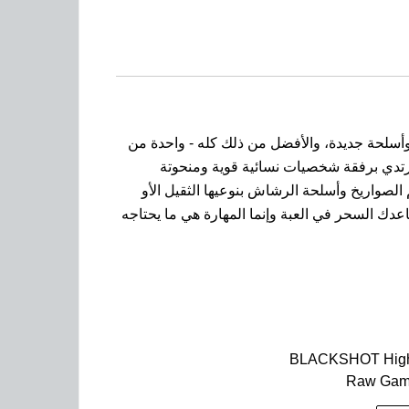
 لعالم ألعاب FPS (First Person Shooter) تحتوي على أبطال جدد وأسلحة جديدة، والأفضل من ذلك كله - واحدة من
ا نرتدي برفقة شخصيات نسائية قوية ومنحوتة
الصواريخ وأسلحة الرشاش بنوعيها الثقيل الأو
دك السحر في العبة وإنما المهارة هي ما يحتاجه
BLACKSHOT High 
Raw Gam