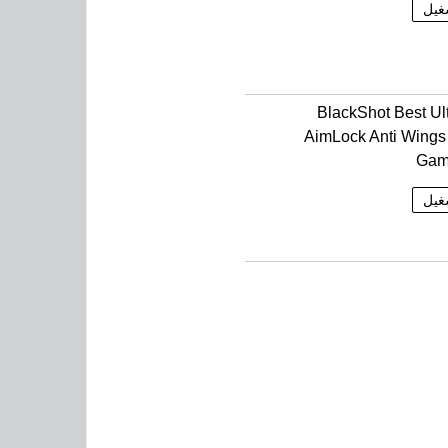
غيل
BlackShot Best Ul
AimLock Anti Wing
Gam
غيل