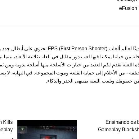
eFusio
إذًا عليك تجربة BlackShot! هذه اللعبة المضافة حديثًا
 من حياتنا يمكننا فيها لعب دور مقاتل في العاب ثلاثية الأبعاد، بينم
اللعبة تقدم لكم العديد من خيارات الأسلحة منها أسلحة يدوية ومن ثم 
- من الأعلام إلى حماية القلعة وموت المجموعة. في النهاية، لا يساع
ن خصومك وتلعب اللعبة بمنتهى الحذر والذكاء.
Kills
Ensinando os 
eplay
Gameplay Blacksh