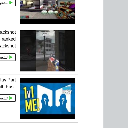
تشغي
lackshot
e ranked
lackshot
تشغي
lay Part
ith Fusc
تشغي