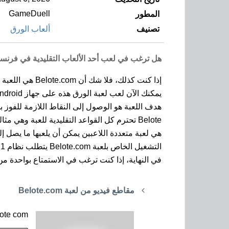
GameDuell
المطور
تصنيف
ألعاب الورق
هل ترغب في لعب أحد الألعاب التقليدية في فرنسا
إذا كنت كذلك، فلا شك أن Belote.com هي اللعبة التي تريد لعبها.
يمكنك الآن لعب لعبة الورق هذه على جهاز Android الخاص بك بكل سهولة ويسر، بغض النظر عنما إذا كنت تفضل النسخة الكلاسيكية أو Coinché.
هدف اللعبة هو الوصول إلى النقاط اللازمة للفوز 
Belote تحترم كل القواعد التقليدية للعبة وهي مثالية للعب في أوقات الفراغ.
هي لعبة متعددة اللاعبين يمكن أن يلعبها ما يصل إ
التشغيل الخاص بلعبة Belote.com يتطلب نظام Android 4.1 على الأقل، كما يتوفر شراء داخل التطبيق.
في النهاية، إذا كنت ترغب في الاستمتاع بواحدة من أكث
مقاطع فيديو من لعبة Belote.com
lote com