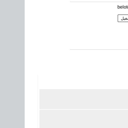
belo
غيل