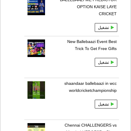
OPTION KAISE LAYE
CRICKET
تشغيل
New Ballebaazi Event Best
Trick To Get Free Gifts
تشغيل
shaandaar ballebaazi in wcc
worldcricketchampionship
تشغيل
Chennai CHALLENGERS vs