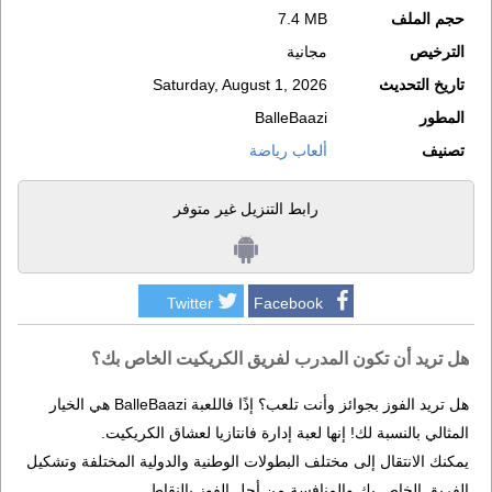
حجم الملف
7.4 MB
الترخيص
مجانية
تاريخ التحديث
Saturday, August 1, 2026
المطور
BalleBaazi
تصنيف
ألعاب رياضة
رابط التنزيل غير متوفر
Twitter
Facebook
هل تريد أن تكون المدرب لفريق الكريكيت الخاص بك؟
هل تريد الفوز بجوائز وأنت تلعب؟ إذًا فاللعبة BalleBaazi هي الخيار
المثالي بالنسبة لك! إنها لعبة إدارة فانتازيا لعشاق الكريكيت.
يمكنك الانتقال إلى مختلف البطولات الوطنية والدولية المختلفة وتشكيل
الفريق الخاص بك والمنافسة من أجل الفوز بالنقاط.