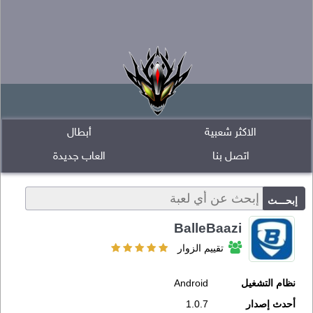
الاكثر شعبية
أبطال
اتصل بنا
العاب جديدة
BalleBaazi
تقييم الزوار
نظام التشغيل
Android
أحدث إصدار
1.0.7