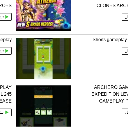
ROES
CLONES ARC
ل
تش
meplay
Shorts gameplay
ل
تش
PLAY
ARCHERO GA
L 245
EXPEDITION LE
EASE
GAMEPLAY 
ل
تش