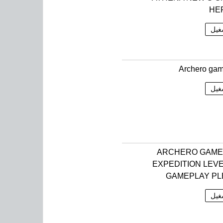
HE
غيل
Archero ga
غيل
ARCHERO GAME
EXPEDITION LEVE
GAMEPLAY PL
غيل