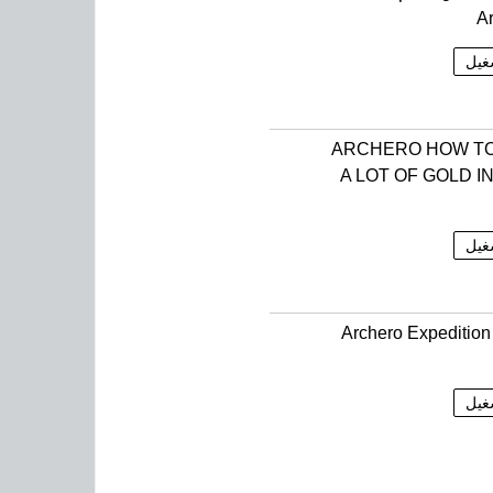
A
غيل
ARCHERO HOW TO
A LOT OF GOLD IN
غيل
Archero Expedition
غيل