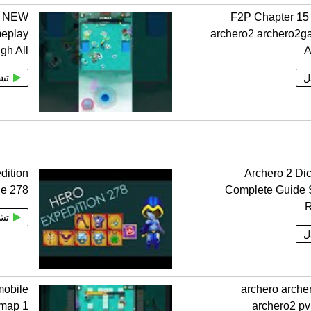
E NEW
F2P Chapter 15
eplay
archero2 archero2g
gh All
A
ل
تش
dition
Archero 2 Di
ge 278
Complete Guide 
تش
ل
mobile
4 25 archero arch
archero2 pv