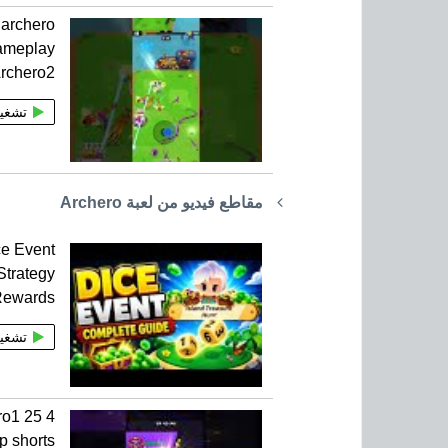
 archero
ameplay
rchero2
تشغي
مقاطع فيديو من لعبة Archero
ce Event
Strategy
Rewards
تشغي
ero1
p shorts