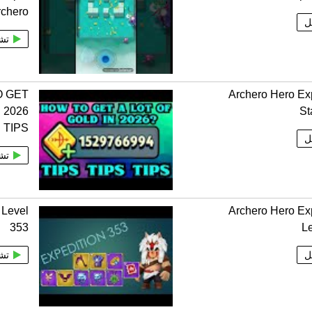
rchero
ل
تش
 GET
Archero Hero Ex
 2026
St
TIPS
ل
تش
 Level
Archero Hero Ex
353
L
ل
تش