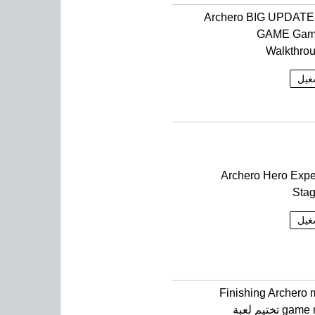
Archero BIG UPDAT
GAME Gam
Walkthrou
غيل
Archero Hero Expe
Sta
غيل
Finishing Archero 
game map 1 تختيم لعبة