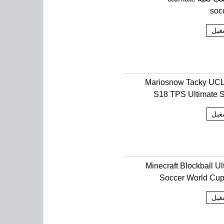
soc
غيل
Mariosnow Tacky UCL
S18 TPS Ultimate 
غيل
Minecraft Blockball Ul
Soccer World Cu
غيل