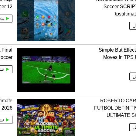
cer 12
Soccer SCRIPT
tpsultima
تش
ل
 Final
Simple But Effect
Soccer
Moves In TPS 
تش
ل
timate
ROBERTO CAR
p 2026
FUTBOL DEFINIT
ULTIMATE 
تش
ل