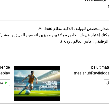
، يمكنك إختيار فريقك الخاص مع لاعبين مميزين لتحسين الفريق والمشا
لوظيفي ، كأس العالم ، ودية ).
llenge
Tps ultimat
eplay
scriptsyrexgenesishubRayfield
ل
تش