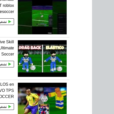
 roblox
tesoccer
تشغي
ive Skill
Ultimate
Soccer
تشغي
LOS en
IVO TPS
SOCCER
تشغي