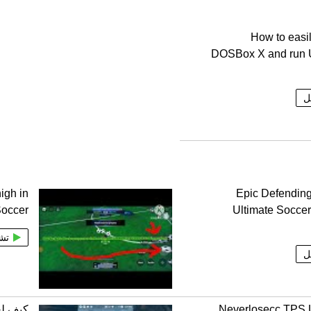
How to easil
DOSBox X and run U
ل
igh in
Epic Defendin
Soccer
Ultimate Socce
تش
ل
Neverlosecc TPS 