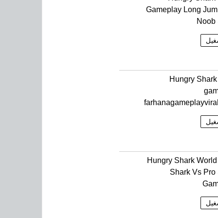
Gameplay Long Jum
Noob 
غيل
Hungry Shark
gam
farhanagameplayvira
غيل
Hungry Shark Worl
Shark Vs Pro
Gam
غيل