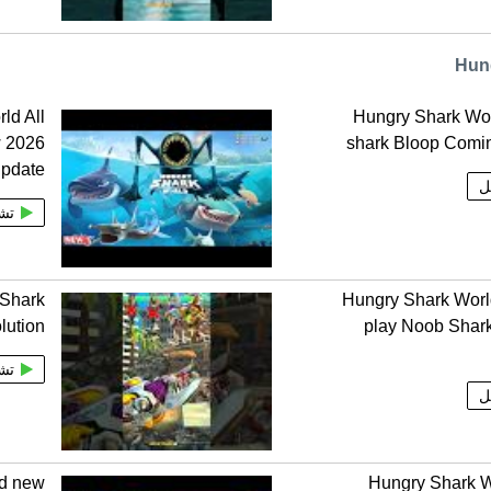
ld All
Hungry Shark Wo
 2026
shark Bloop Comi
pdate
ل
تش
 Shark
Hungry Shark Wor
lution
play Noob Shar
تش
ل
ld new
Hungry Shark W