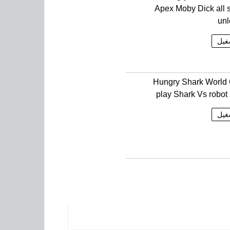
Apex Moby Dick all 
un
غيل
Hungry Shark World
play Shark Vs robot
غيل