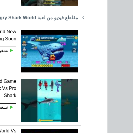
مقاطع فيديو من لعبة Hungry Shark World
rld New
ng Soon
تشغي
ld Game
k Vs Pro
Shark
تشغي
orld Vs