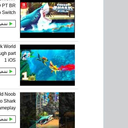
 PT BR
o Switch
تشغي
k World
ugh part
1 iOS
تشغي
ld Noob
ro Shark
ameplay
تشغي