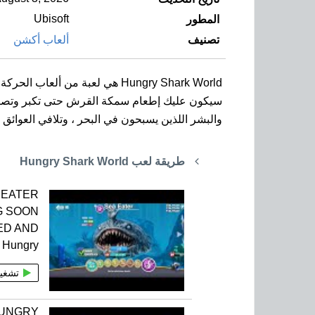
Ubisoft
المطور
تصنيف
ألعاب أكشن
Hungry Shark World هي لعبة من ألعاب الحركة تحت الماء مع سمكة القرش الجائعة على الهواتف الذكية والأجهزة اللوحية بنظام آندرويد.
سيكون عليك إطعام سمكة القرش حتى تكبر وتصبح
والبشر اللذين يسبحون في البحر ، وتلافي العوائق
طريقة لعب Hungry Shark World
 EATER
G SOON
ED AND
Hungry
تشغي
HUNGRY