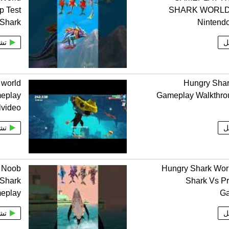
p Test
SHARK WORLD
Shark
Nintend
ل
تش
 world
Hungry Shar
eplay
Gameplay Walkthro
lvideo
ل
تش
d Noob
Hungry Shark Wor
 Shark
Shark Vs P
eplay
G
ل
تش