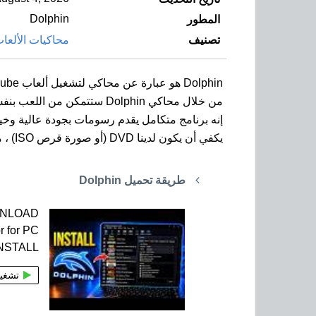
Dolphin
المطور
تصنيف
محاكيات الألعا
Dolphin هو عبارة عن محاكي لتشغيل ألعاب GameCube و Wii على أجهزة الكمبيوتر بنظام Windows.
من خلال محاكي Dolphin ستتمكن من اللعب بنفس الأداء الذي تقدمه الأجهزة الأساسية.
إنه برنامج متكامل يقدم رسومات بجودة عالية وخي
يكفي أن يكون لدينا DVD (أو صورة قرص ISO) ، من اللعبة التي نريد لعبها ، لتحميلها وبدء اللعب ، دون الحاجة إلى تثبيت أي BIOS خاص.
طريقة تحميل Dolphin
WNLOAD
r for PC
INSTALL
تشغي