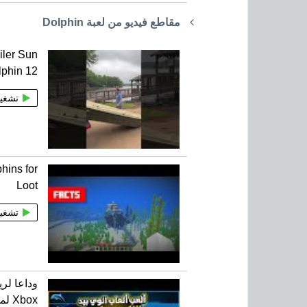
مقاطع فيديو من لعبة Dolphin
iler Sun
lphin 12
تشغي
hins for
Loot
تشغي
Xbox لمحاكي Dolphin