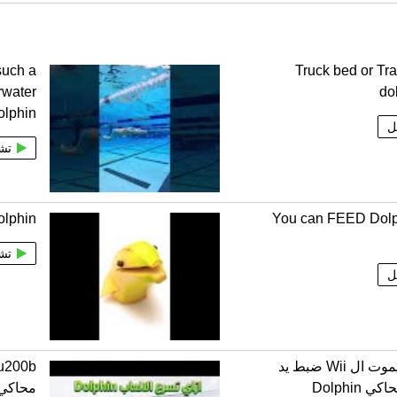
such a
Truck bed or Tra
rwater
do
olphin
ل
تش
lphin
You can FEED Dolp
تش
ل
وداعا لريموت ال Wii ضبط يد