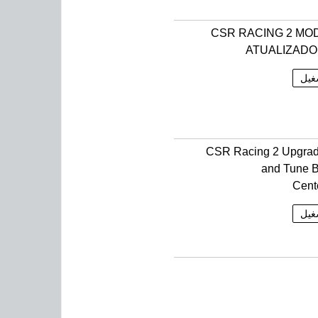
CSR RACING 2 MO
ATUALIZADO
غيل
118 CSR Racing 2 Upgra
and Tune B
Cent
غيل