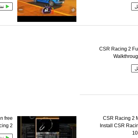
ل
تش
CSR Racing 2 Fu
Walkthroug
ل
on free
CSR Racing 2 
cing 2
Install CSR Raci
10
تش