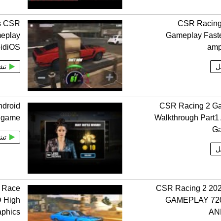
rs CSR
CSR Racing
meplay
Gameplay Faste
idiOS
amp
ل
تش
droid
CSR Racing 2 G
 game
Walkthrough Part1
G
تش
ل
 Race
CSR Racing 2 20
 High
GAMEPLAY 72
aphics
AN