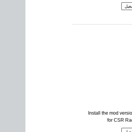
غيل
Install the mod versi
for CSR Ra
غيل