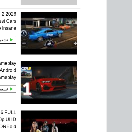
 2 2026
st Cars
 Insane
تشغي
ameplay
 Android
ameplay
تشغي
26 FULL
0p UHD
DREoid