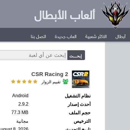
ألعاب الأبطال
أبطال
الاكثر شعبية
العاب جديدة
اتصل بنا
CSR Racing 2
تقييم الزوار
Android
نظام التشغيل
2.9.2
أحدث إصدار
77.3 MB
حجم الملف
الترخيص
مجانية
August 8, 2026
تاريخ التحديث