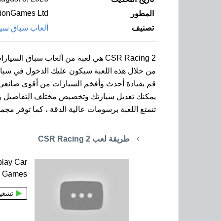
tionGames Ltd
المطور
تصنيف
ألعاب سباق سي
CSR Racing 2 هي لعبة من ألعاب سباق السيارات على الهواتف الذكية والأجهزة اللوحية بنظام آندرويد.
من خلال هذه اللعبة سيكون عليك الدخول في سباق
قم بقيادة أحدث وأفخم السيارات من أقوى صانعي 
يمكنك تعديل سيارتك وتخصيص مختلف التفاصيل و
تتمتع اللعبة برسومات عالية الدقة ، كما توفر مجم
طريقة لعب CSR Racing 2
lay Car
g Games
تشغي