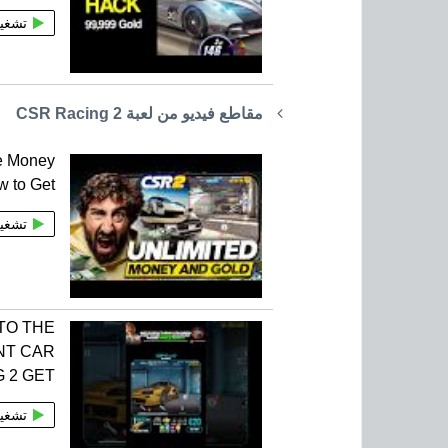
تشغي
مقاطع فيديو من لعبة CSR Racing 2
e Money
w to Get
تشغي
TO THE
NT CAR
 2 GET
تشغي