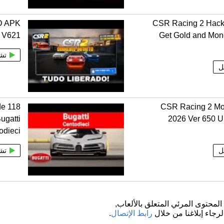
D APK
CSR Racing 2 Hack
 V621
Get Gold and Mo
تش
ل
de
CSR Racing 2 M
ugatti
2026 Ver 650 U
odieci
ل
تش
لمحتوى المرئي المتعلق بالألعاب,
لرجاء إبلاغنا من خلال
رابط الإتصال
.